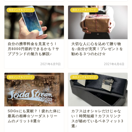
自分メンテ＆リワード
自分メンテ＆リワード
自分の携帯料金を見直そう！
大切な人に心を込めて贈り物
月8000円節約できるかも？サ
を♪自分が充実！プレゼントを
ブブランドの魅力も解説♪
勧める３つのわけ☆
2021年6月9日
2021年6月6日
自分メンテ＆リワード
自分メンテ＆リワード
SDGsにも貢献？！疲れた体に
カフスはオシャレだけじゃな
最高の相棒☆ソーダストリー
い！時間短縮？カフスリンク
ムのメリット8選☆
スが秘めているベネフィット3
選♪