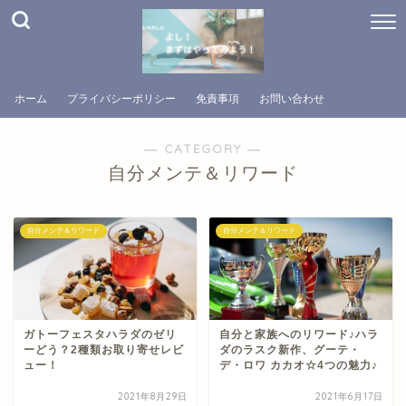
ホーム
プライバシーポリシー
免責事項
お問い合わせ
― CATEGORY ―
自分メンテ＆リワード
自分メンテ＆リワード
自分メンテ＆リワード
ガトーフェスタハラダのゼリ
自分と家族へのリワード♪ハラ
ーどう？2種類お取り寄せレビ
ダのラスク新作、グーテ・
ュー！
デ・ロワ カカオ☆4つの魅力♪
2021年8月29日
2021年6月17日