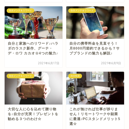
自分メンテ＆リワード
自分メンテ＆リワード
自分と家族へのリワード♪ハラ
自分の携帯料金を見直そう！
ダのラスク新作、グーテ・
月8000円節約できるかも？サ
デ・ロワ カカオ☆4つの魅力♪
ブブランドの魅力も解説♪
2021年6月17日
2021年6月9日
自分メンテ＆リワード
自分投資
大切な人に心を込めて贈り物
これが無ければ仕事が捗りま
を♪自分が充実！プレゼントを
せん！リモートワークや副業
勧める３つのわけ☆
に最適♪PCスタンドメリット5
選☆