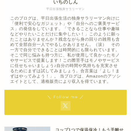
いちのしん
平日出張独身サラリーマン
このブログは、平日出張生活の独身サラリーマン向けに
「便利で安心なガジェット」や「自分へのご褒美サービ
ス」の発信をしています。「できることなら仕事や趣味
などやりたいことだけに集中したい！」このように願っ
たことはありませんか？残念ながら身の回りの雑用も含
めて全部自分一人でやるしかありません。（涙） その
一方で自分でできることは時間的にも限られています。
そこで同じ悩みも持つ方に、私が使用して良かったモノ
やサービスで提案します！この際苦手はモノやサービス
に任せちゃいましょう♪自分の時間や気持ちを充実させ
るためにまずは試してみましょう。合言葉は「よし！ま
ずはやってみよう！」。 当ブログは、Amazonのアソシ
エイトとして、適格販売により収入を得ています。
＼ Follow me ／
コップ1つで保温保冷！もう手離せ