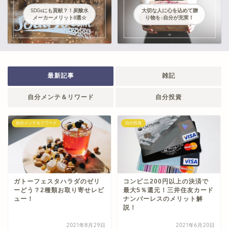
SDGsにも貢献？！炭酸水
大切な人に心を込めて贈
メーカーメリット8選☆
り物を♪自分が充実！
最新記事
雑記
自分メンテ＆リワード
自分投資
自分メンテ＆リワード
自分投資
ガトーフェスタハラダのゼリ
コンビニ200円以上の決済で
ーどう？2種類お取り寄せレビ
最大5％還元！三井住友カード
ュー！
ナンバーレスのメリット解
説！
2021年8月29日
2021年6月20日