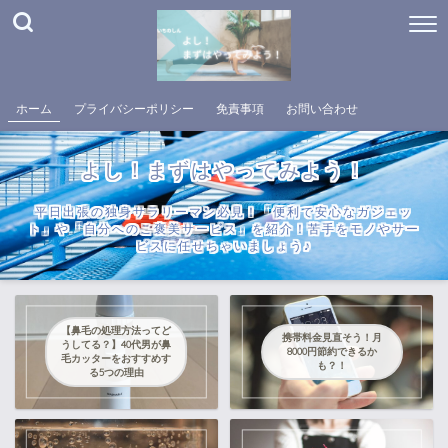
ホーム
プライバシーポリシー
免責事項
お問い合わせ
よし！まずはやってみよう！
平日出張の独身サラリーマン必見！「便利で安心なガジェッ
ト」や「自分へのご褒美サービス」を紹介！苦手をモノやサー
ビスに任せちゃいましょう♪
【鼻毛の処理方法ってど
携帯料金見直そう！月
うしてる？】40代男が鼻
8000円節約できるか
毛カッターをおすすめす
も？！
る5つの理由