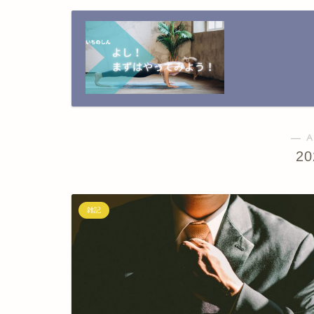
― A
2
雑記