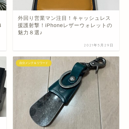
外回り営業マン注目！キャッシュレス
4
援護射撃！iPhoneレザーウォレットの
魅力８選♪
日
2021年5月29日
自分メンテ＆リワード