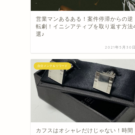
営業マンあるある！案件停滞からの逆
転劇！イニシアティブを取り返す方法
選♪
2021年5月30
自分メンテ＆リワード
カフスはオシャレだけじゃない！時間