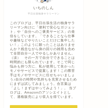
いちのしん
平日出張独身サラリーマン
このブログは、平日出張生活の独身サラ
リーマン向けに「便利で安心なガジェッ
ト」や「自分へのご褒美サービス」の発
信をしています。「できることなら仕事
や趣味などやりたいことだけに集中した
い！」このように願ったことはありませ
んか？残念ながら身の回りの雑用も含め
て全部自分一人でやるしかありません。
（涙） その一方で自分でできることは
時間的にも限られています。そこで同じ
悩みも持つ方に、私が使用して良かった
モノやサービスで提案します！この際苦
手はモノやサービスに任せちゃいましょ
う♪自分の時間や気持ちを充実させるため
にまずは試してみましょう。合言葉は
「よし！まずはやってみよう！」。 当ブ
ログは、Amazonのアソシエイトとし
て、適格販売により収入を得ています。