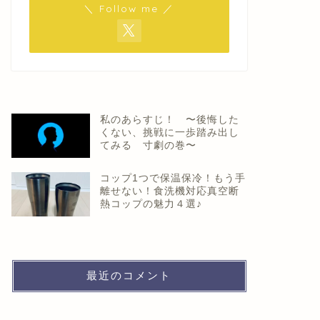
＼ Follow me ／
私のあらすじ！ 〜後悔した
くない、挑戦に一歩踏み出し
てみる 寸劇の巻〜
コップ1つで保温保冷！もう手
離せない！食洗機対応真空断
熱コップの魅力４選♪
最近のコメント