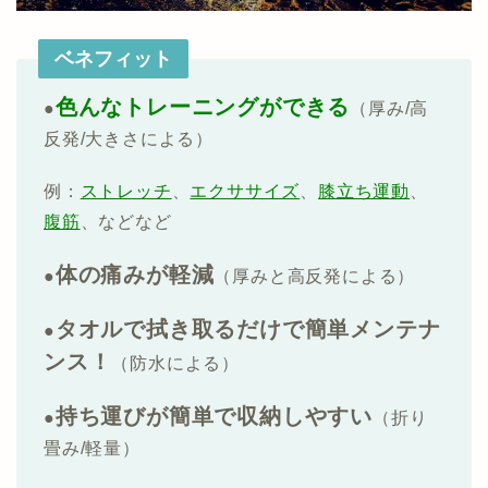
ベネフィット
色んなトレーニングができる
●
（厚み/高
反発/大きさによる）
例：
ストレッチ
、
エクササイズ
、
膝立ち運動
、
腹筋
、などなど
体の痛みが軽減
●
（厚みと高反発による）
タオルで拭き取るだけで簡単メンテナ
●
ンス！
（防水による）
持ち運びが簡単で収納しやすい
●
（折り
畳み/軽量）