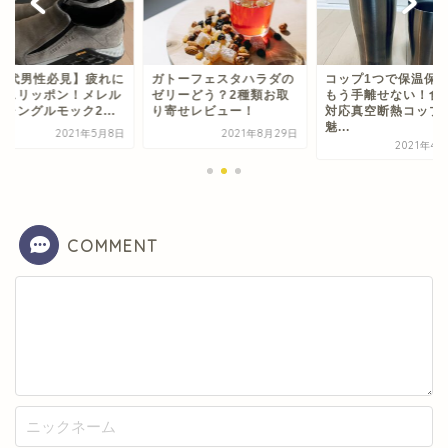
40代男性必見】疲れに
ガトーフェスタハラダの
コップ1つで保温保
いスリッポン！メレル
ゼリーどう？2種類お取
もう手離せない！食
ャングルモック2...
り寄せレビュー！
対応真空断熱コップ
魅...
2021年5月8日
2021年8月29日
2021年4
COMMENT