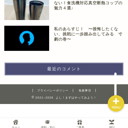
ない！食洗機対応真空断熱コップの
魅力４選♪
ホーム
私のあらすじ！ 〜後悔したくな
い、挑戦に一歩踏み出してみる 寸
劇の巻〜
便利安心ガジェット
ご褒美
最近のコメント
雑記
プライバシーポリシー
免責事項
2021–2026 よし！まずはやってみよう！
MENU
ホーム
便利・安心
ご褒美
雑記