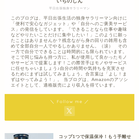
いちのしん
平日出張独身サラリーマン
このブログは、平日出張生活の独身サラリーマン向けに
「便利で安心なガジェット」や「自分へのご褒美サービ
ス」の発信をしています。「できることなら仕事や趣味
などやりたいことだけに集中したい！」このように願っ
たことはありませんか？残念ながら身の回りの雑用も含
めて全部自分一人でやるしかありません。（涙） その
一方で自分でできることは時間的にも限られています。
そこで同じ悩みも持つ方に、私が使用して良かったモノ
やサービスで提案します！この際苦手はモノやサービス
に任せちゃいましょう♪自分の時間や気持ちを充実させ
るためにまずは試してみましょう。合言葉は「よし！ま
ずはやってみよう！」。 当ブログは、Amazonのアソシ
エイトとして、適格販売により収入を得ています。
＼ Follow me ／
コップ1つで保温保冷！もう手離せ